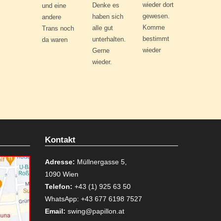
wieder dort
Denke es
und eine
gewesen.
haben sich
andere
Komme
alle gut
Trans noch
bestimmt
unterhalten.
da waren
wieder
Gerne
wieder.
Kontakt
Adresse:
Müllnergasse 5,
1090 Wien
Telefon:
+43 (1) 925 63 50
WhatsApp: +43 677 6198 7527
Email:
swing@papillon.at