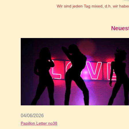
Wir sind jeden Tag mixed, d.h. wir habe
Neuest
04/06/2026
Papillon Letter no38