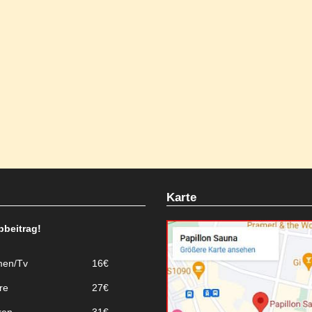
Karte
bbeitrag!
en/Tv
16€
re
27€