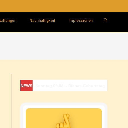
taltungen
Nachhaltigkeit
Impressionen
Website-
Suche
umschalten
NEWS
Sonntag 09.08. - Dianas Geburtstagsfeier