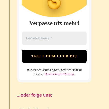
Verpasse nix mehr!
Wir senden keinen Spam! Erfahre mehr in
unserer
Datenschutzerklärung
.
...oder folge uns: