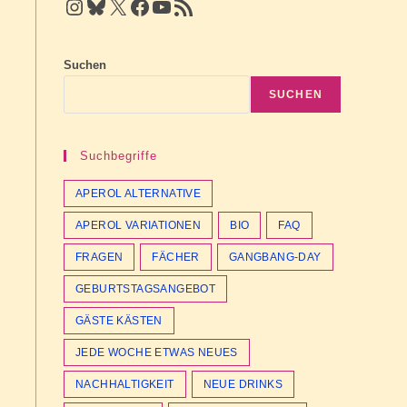
Instagram
Bluesky
X
Facebook
YouTube
RSS Feed
Suchen
SUCHEN
Suchbegriffe
APEROL ALTERNATIVE
APEROL VARIATIONEN
BIO
FAQ
FRAGEN
FÄCHER
GANGBANG-DAY
GEBURTSTAGSANGEBOT
GÄSTE KÄSTEN
JEDE WOCHE ETWAS NEUES
NACHHALTIGKEIT
NEUE DRINKS