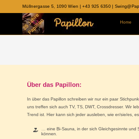
Zum
Müllnergasse 5, 1090 Wien | +43 925 6350 | Swing@papi
springen
Inhalt
springen
Home
Über das Papillon:
In über das Papillon schreiben wir nur ein paar Stichpunk
uns treffen sich auch TV, TS, DWT, Crossdresser. Wir le
Trend ist. Hier kann sich jeder ausleben, wie er/sie/es, e
… eine Bi-Sauna, in der sich Gleichgesinnte und 
können.