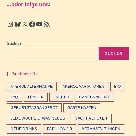
...oder folge uns:
Instagram
Bluesky
X
Facebook
YouTube
RSS Feed
Suchen
SUCHEN
Suchbegriffe
APEROL ALTERNATIVE
APEROL VARIATIONEN
BIO
FAQ
FRAGEN
FÄCHER
GANGBANG-DAY
GEBURTSTAGSANGEBOT
GÄSTE KÄSTEN
JEDE WOCHE ETWAS NEUES
NACHHALTIGKEIT
NEUE DRINKS
PAPILLON 3.0
VERANSTALTUNGEN