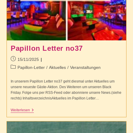
Papillon Letter no37
Beitrag
15/11/2025
veröffentlicht:
Beitrags-
Papillon-Letter
/
Aktuelles
/
Veranstaltungen
Kategorie:
In unserem Papillon Letter no37 geht diesmal unter Aktuelles um
unsere neueste Gäste-Aktion. Des Weiteren um unseren Black
Friday. Folge uns per RSS-Feed oder abonniere unsere News.(siehe
rechts) InhaltsverzeichnisAktuelles im Papillon Letter…
Papillon
Weiterlesen
Letter
No37