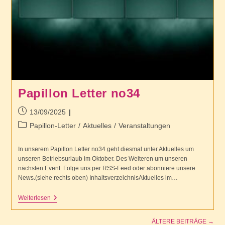
Papillon Letter no34
Beitrag
13/09/2025
veröffentlicht:
Beitrags-
Papillon-Letter
/
Aktuelles
/
Veranstaltungen
Kategorie:
In unserem Papillon Letter no34 geht diesmal unter Aktuelles um
unseren Betriebsurlaub im Oktober. Des Weiteren um unseren
nächsten Event. Folge uns per RSS-Feed oder abonniere unsere
News.(siehe rechts oben) InhaltsverzeichnisAktuelles im…
Papillon
Weiterlesen
Letter
No34
ÄLTERE BEITRÄGE
→