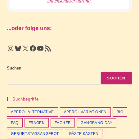
Datenschutzerklärung
.
...oder folge uns:
Instagram
Bluesky
X
Facebook
YouTube
RSS Feed
Suchen
SUCHEN
Suchbegriffe
APEROL ALTERNATIVE
APEROL VARIATIONEN
BIO
FAQ
FRAGEN
FÄCHER
GANGBANG-DAY
GEBURTSTAGSANGEBOT
GÄSTE KÄSTEN