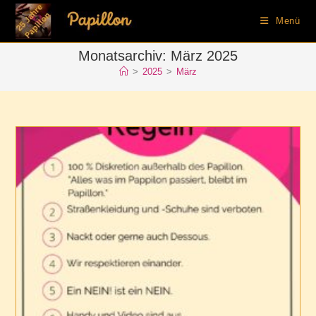
Zum
springen
Menü
Inhalt
springen
Monatsarchiv: März 2025
>
2025
>
März