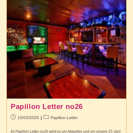
Papillon Letter no26
Beitrag
Beitrags-
15/03/2025
Papillon-Letter
veröffentlicht:
Kategorie:
Im Papillon Letter no26 geht es um Aktuelles und um unsere 25-Jahr